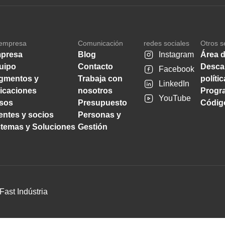
empresa
Comunicación
redes sociales
Otros s
presa
Blog
Instagram
Área d
uipo
Contacto
Desca
Facebook
gmentos y
Trabaja con
políti
LinkedIn
licaciones
nosotros
Progra
YouTube
sos
Presupuesto
Código
ientes y socios
Personas y
stemas y Soluciones
Gestión
Fast Indústria