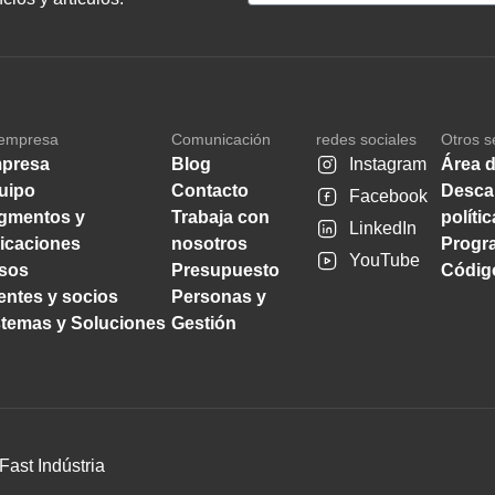
empresa
Comunicación
redes sociales
Otros s
presa
Blog
Instagram
Área d
uipo
Contacto
Desca
Facebook
gmentos y
Trabaja con
políti
LinkedIn
licaciones
nosotros
Progra
YouTube
sos
Presupuesto
Código
ientes y socios
Personas y
stemas y Soluciones
Gestión
Fast Indústria