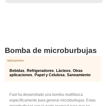
Bomba de microburbujas
Aplicaciones:
,
,
,
Bebidas
Refrigeradores
Lácteos
Otras
,
,
aplicaciones
Papel y Celulosa
Saneamiento
Fast ha desarrollado una bomba multifásica 
específicamente para generar microburbujas. Estas 
microburbujas son la parte esencial para que se 