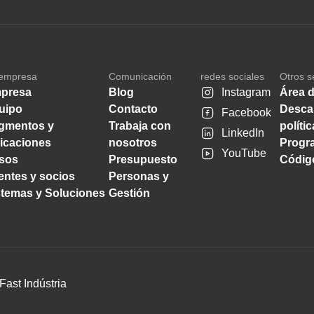
empresa
Comunicación
redes sociales
Otros s
presa
Blog
Instagram
Área d
uipo
Contacto
Desca
Facebook
gmentos y
Trabaja con
políti
LinkedIn
licaciones
nosotros
Progra
YouTube
sos
Presupuesto
Código
ientes y socios
Personas y
stemas y Soluciones
Gestión
Fast Indústria