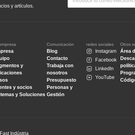
ios y artículos.
empresa
Comunicación
redes sociales
Otros s
presa
Blog
Instagram
Área d
uipo
Contacto
Desca
Facebook
gmentos y
Trabaja con
políti
LinkedIn
licaciones
nosotros
Progra
YouTube
sos
Presupuesto
Código
ientes y socios
Personas y
stemas y Soluciones
Gestión
Fast Indústria