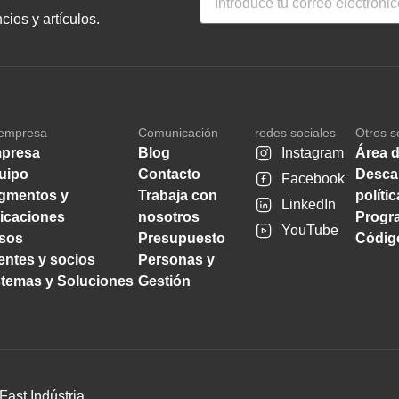
ios y artículos.
empresa
Comunicación
redes sociales
Otros s
presa
Blog
Instagram
Área d
uipo
Contacto
Desca
Facebook
gmentos y
Trabaja con
políti
LinkedIn
licaciones
nosotros
Progra
YouTube
sos
Presupuesto
Código
ientes y socios
Personas y
stemas y Soluciones
Gestión
Fast Indústria