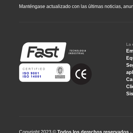
Manténgase actualizado con las últimas noticias, anunc
La 
Em
Eq
Se
ap
Ca
Cl
Si
Copyright 2023 ©
Todos los derechos reservados
- 