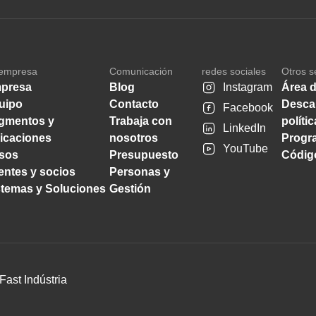
empresa
Comunicación
redes sociales
Otros s
presa
Blog
Instagram
Área d
uipo
Contacto
Desca
Facebook
gmentos y
Trabaja con
políti
LinkedIn
licaciones
nosotros
Progra
YouTube
sos
Presupuesto
Código
ientes y socios
Personas y
stemas y Soluciones
Gestión
Fast Indústria