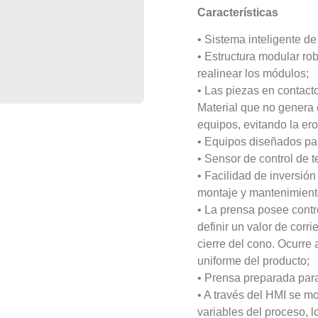
Características
• Sistema inteligente d
• Estructura modular ro
realinear los módulos;
• Las piezas en contact
Material que no genera c
equipos, evitando la ero
• Equipos diseñados par
• Sensor de control de 
• Facilidad de inversión 
montaje y mantenimiento
• La prensa posee contr
definir un valor de corr
cierre del cono. Ocurr
uniforme del producto;
• Prensa preparada par
• A través del HMI se m
variables del proceso, l