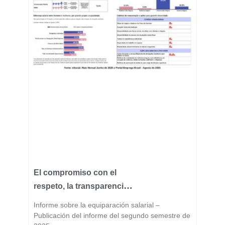
El compromiso con el
respeto, la transparencia
y la igualdad forma parte
Informe sobre la equiparación salarial –
del ADN de Fast Group.
Publicación del informe del segundo semestre de