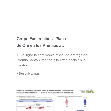
Grupo Fast recibe la Placa
de Oro en los Premios a la
Excelencia de Santa
Tuvo lugar la ceremonia oficial de entrega del
Catarina 2025 y consolida
Premio Santa Catarina a la Excelencia en la
Gestión.
su posición entre las
industrias más
Descubra más
innovadoras del estado.