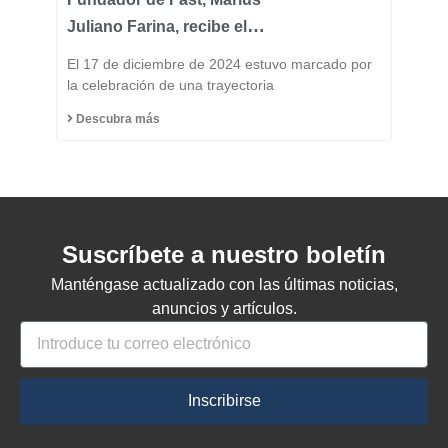
Juliano Farina, recibe el
Título de Ciudadano
El 17 de diciembre de 2024 estuvo marcado por
Honorario del Municipio
la celebración de una trayectoria
de Capinzal
Descubra más
Suscríbete a nuestro boletín
Manténgase actualizado con las últimas noticias,
anuncios y artículos.
Inscribirse