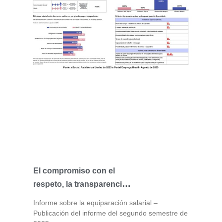
El compromiso con el
respeto, la transparencia
y la igualdad forma parte
Informe sobre la equiparación salarial –
del ADN de Fast Group.
Publicación del informe del segundo semestre de