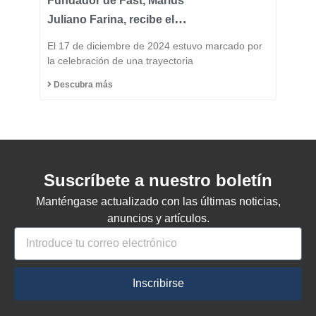
Fundador de Fast, Marius
Juliano Farina, recibe el
Título de Ciudadano
El 17 de diciembre de 2024 estuvo marcado por
Honorario del Municipio
la celebración de una trayectoria
de Capinzal
Descubra más
Suscríbete a nuestro boletín
Manténgase actualizado con las últimas noticias,
anuncios y artículos.
Inscribirse