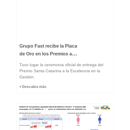
Grupo Fast recibe la Placa
de Oro en los Premios a la
Excelencia de Santa
Tuvo lugar la ceremonia oficial de entrega del
Catarina 2025 y consolida
Premio Santa Catarina a la Excelencia en la
Gestión.
su posición entre las
industrias más
Descubra más
innovadoras del estado.