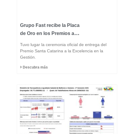
Grupo Fast recibe la Placa
de Oro en los Premios a la
Excelencia de Santa
Tuvo lugar la ceremonia oficial de entrega del
Catarina 2025 y consolida
Premio Santa Catarina a la Excelencia en la
Gestión.
su posición entre las
industrias más
Descubra más
innovadoras del estado.