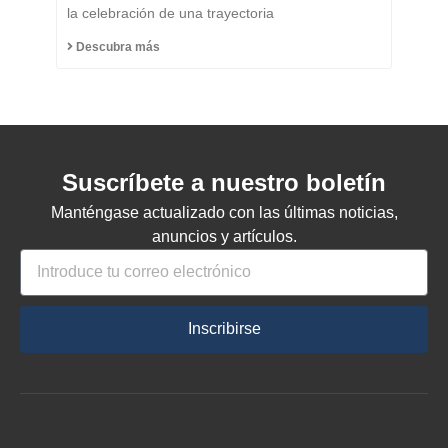
Honorario del Municipio
la celebración de una trayectoria
de Capinzal
Descubra más
Suscríbete a nuestro boletín
Manténgase actualizado con las últimas noticias,
anuncios y artículos.
Inscribirse