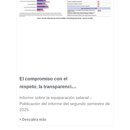
El compromiso con el
respeto, la transparencia
y la igualdad forma parte
Informe sobre la equiparación salarial –
del ADN de Fast Group.
Publicación del informe del segundo semestre de
2025
Descubra más