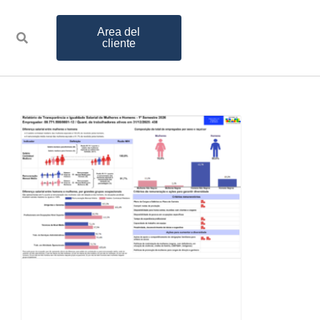
Area del
cliente