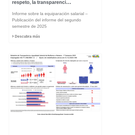
respeto, la transparencia
y la igualdad forma parte
Informe sobre la equiparación salarial –
del ADN de Fast Group.
Publicación del informe del segundo
semestre de 2025
Descubra más