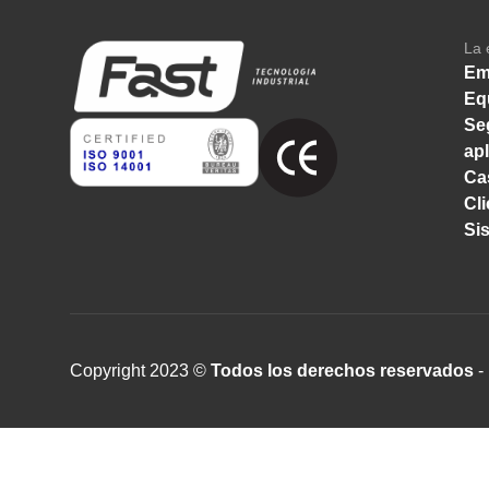
La 
Em
Eq
Se
ap
Ca
Cl
Si
Copyright 2023 ©
Todos los derechos reservados
- 