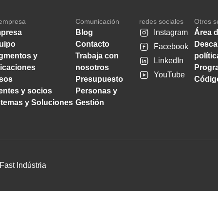
empresa
Comunicación
redes sociales
Otros s
presa
Blog
Instagram
Área d
uipo
Contacto
Desca
Facebook
gmentos y
Trabaja con
políti
LinkedIn
licaciones
nosotros
Progra
YouTube
sos
Presupuesto
Código
ientes y socios
Personas y
stemas y Soluciones
Gestión
Fast Indústria