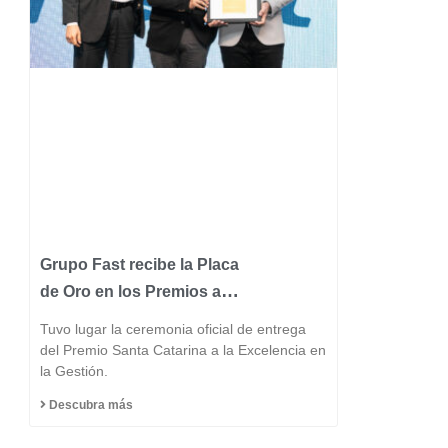
Grupo Fast recibe la Placa
de Oro en los Premios a la
Excelencia de Santa
Tuvo lugar la ceremonia oficial de entrega
Catarina 2025 y consolida
del Premio Santa Catarina a la Excelencia en
la Gestión.
su posición entre las
industrias más
Descubra más
innovadoras del estado.