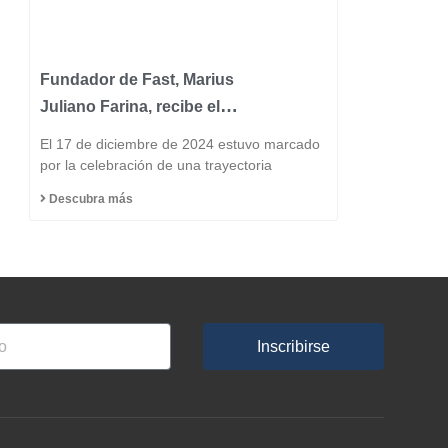
Fundador de Fast, Marius
Juliano Farina, recibe el
Título de Ciudadano
El 17 de diciembre de 2024 estuvo marcado
Honorario del Municipio
por la celebración de una trayectoria
de Capinzal
Descubra más
Inscribirse