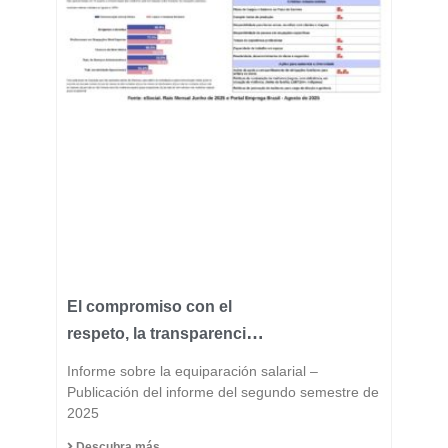
El compromiso con el
respeto, la transparencia
y la igualdad forma parte
Informe sobre la equiparación salarial –
del ADN de Fast Group.
Publicación del informe del segundo semestre de
2025
Descubra más