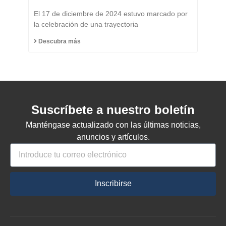
Título de Ciudadano
El 17 de diciembre de 2024 estuvo marcado por
Honorario del Municipio
la celebración de una trayectoria
de Capinzal
Descubra más
Suscríbete a nuestro boletín
Manténgase actualizado con las últimas noticias,
anuncios y artículos.
Inscribirse