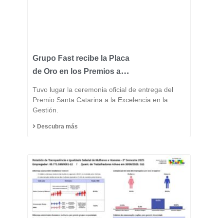
Grupo Fast recibe la Placa
de Oro en los Premios a la
Excelencia de Santa
Tuvo lugar la ceremonia oficial de entrega del
Catarina 2025 y consolida
Premio Santa Catarina a la Excelencia en la
Gestión.
su posición entre las
industrias más
Descubra más
innovadoras del estado.