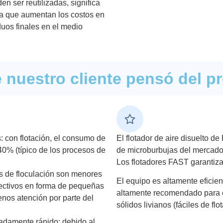
n ser reutilizadas, significa
 ya que aumentan los costos en
duos finales en el medio
 nuestro cliente pensó del p
 con flotación, el consumo de
El flotador de aire disuelto d
40% (típico de los procesos de
de microburbujas del mercado,
Los flotadores FAST garantiza
os de floculación son menores
El equipo es altamente eficien
fectivos en forma de pequeñas
altamente recomendado para e
enos atención por parte del
sólidos livianos (fáciles de fl
madamente rápido: debido al