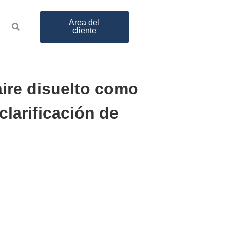
Area del
cliente
aire disuelto como
clarificación de