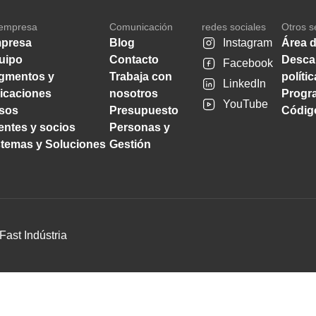
empresa
Comunicación
redes sociales
Otros s
presa
Blog
Instagram
Área d
uipo
Contacto
Desca
Facebook
gmentos y
Trabaja con
políti
LinkedIn
licaciones
nosotros
Progra
YouTube
sos
Presupuesto
Código
ientes y socios
Personas y
stemas y Soluciones
Gestión
Fast Indústria