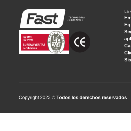
La 
Em
Eq
Se
ap
Ca
Cl
Si
Copyright 2023 ©
Todos los derechos reservados
- 