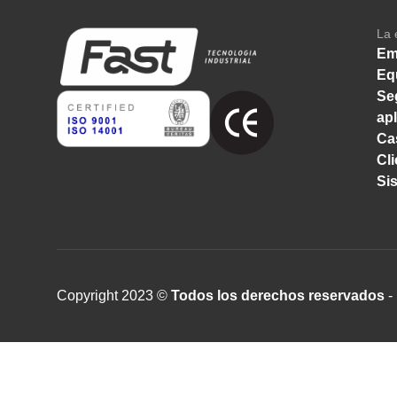
La 
Em
Eq
Se
ap
Ca
Cl
Si
Copyright 2023 ©
Todos los derechos reservados
- 