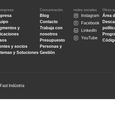
empresa
Comunicación
redes sociales
Otros s
presa
Blog
Instagram
Área d
uipo
Contacto
Desca
Facebook
gmentos y
Trabaja con
políti
LinkedIn
licaciones
nosotros
Progra
YouTube
sos
Presupuesto
Código
ientes y socios
Personas y
stemas y Soluciones
Gestión
Fast Indústria