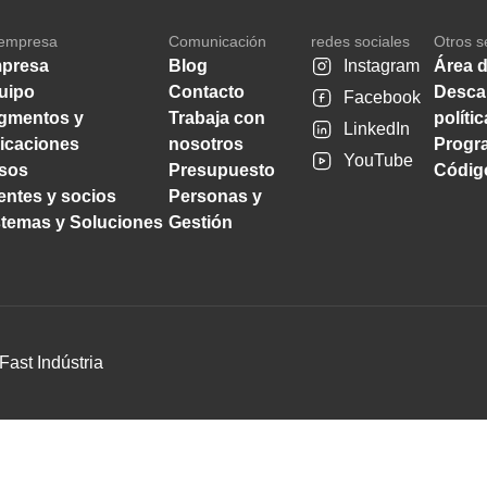
empresa
Comunicación
redes sociales
Otros s
presa
Blog
Instagram
Área d
uipo
Contacto
Desca
Facebook
gmentos y
Trabaja con
políti
LinkedIn
licaciones
nosotros
Progra
YouTube
sos
Presupuesto
Código
ientes y socios
Personas y
stemas y Soluciones
Gestión
Fast Indústria