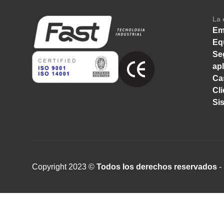
La 
Em
Eq
Se
ap
Ca
Cl
Si
Copyright 2023 ©
Todos los derechos reservados
- 