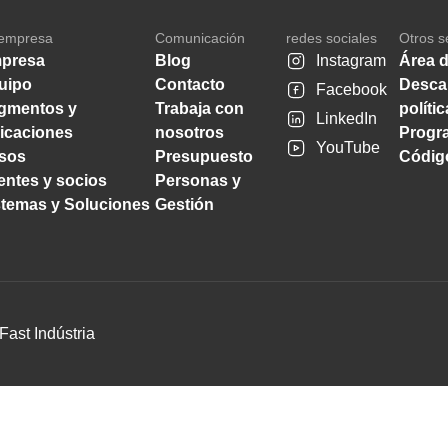
empresa
Comunicación
redes sociales
Otros s
presa
Blog
Instagram
Área d
uipo
Contacto
Desca
Facebook
gmentos y
Trabaja con
políti
LinkedIn
licaciones
nosotros
Progra
YouTube
sos
Presupuesto
Código
ientes y socios
Personas y
stemas y Soluciones
Gestión
Fast Indústria