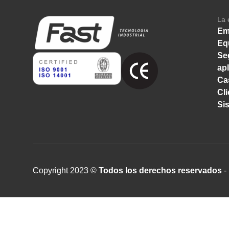
La 
Em
Eq
Se
ap
Ca
Cl
Si
Copyright 2023 ©
Todos los derechos reservados
- 