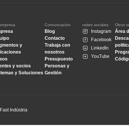
empresa
Comunicación
redes sociales
Otros s
presa
Blog
Instagram
Área d
uipo
Contacto
Desca
Facebook
gmentos y
Trabaja con
políti
LinkedIn
licaciones
nosotros
Progra
YouTube
sos
Presupuesto
Código
ientes y socios
Personas y
stemas y Soluciones
Gestión
Fast Indústria