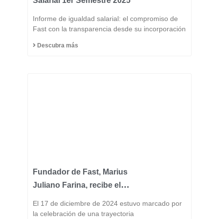
Salarial 1er Semestre 2025
Informe de igualdad salarial: el compromiso de
Fast con la transparencia desde su incorporación
Descubra más
Fundador de Fast, Marius
Juliano Farina, recibe el
Título de Ciudadano
El 17 de diciembre de 2024 estuvo marcado por
Honorario del Municipio
la celebración de una trayectoria