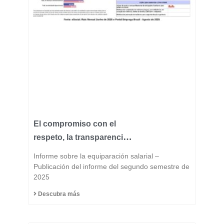
El compromiso con el
respeto, la transparencia
y la igualdad forma parte
Informe sobre la equiparación salarial –
del ADN de Fast Group.
Publicación del informe del segundo semestre de
2025
Descubra más