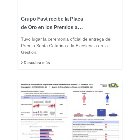
Grupo Fast recibe la Placa
de Oro en los Premios a la
Excelencia de Santa
Tuvo lugar la ceremonia oficial de entrega del
Catarina 2025 y consolida
Premio Santa Catarina a la Excelencia en la
Gestión.
su posición entre las
industrias más
Descubra más
innovadoras del estado.