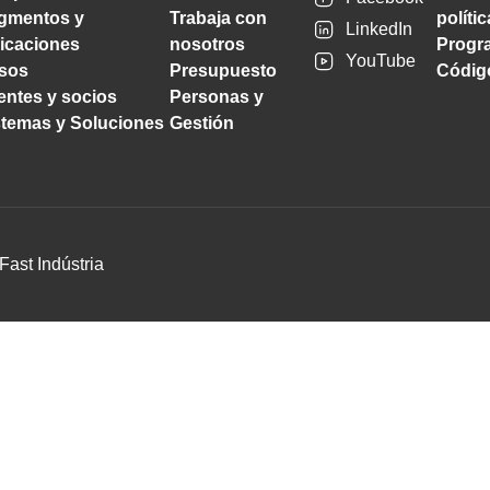
gmentos y
Trabaja con
políti
LinkedIn
licaciones
nosotros
Progra
YouTube
sos
Presupuesto
Código
ientes y socios
Personas y
stemas y Soluciones
Gestión
Fast Indústria