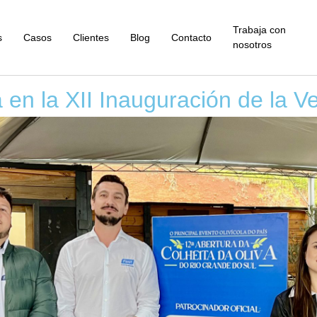
Trabaja con
s
Casos
Clientes
Blog
Contacto
nosotros
a en la XII Inauguración de la V