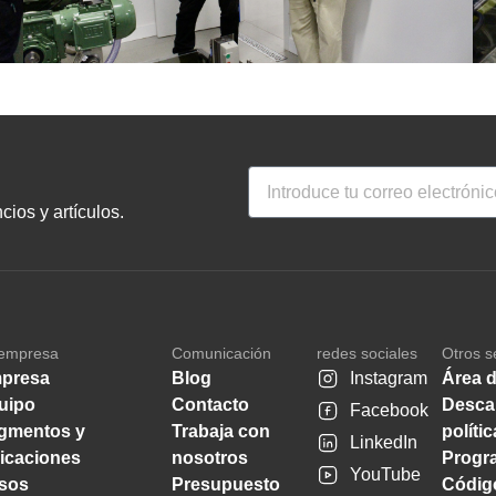
ios y artículos.
empresa
Comunicación
redes sociales
Otros s
presa
Blog
Instagram
Área d
uipo
Contacto
Desca
Facebook
gmentos y
Trabaja con
políti
LinkedIn
licaciones
nosotros
Progra
YouTube
sos
Presupuesto
Código