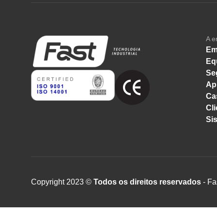
A e
Em
Eq
Se
Ap
Ca
Cli
Si
Copyright 2023 ©
Todos os direitos reservados
- Fa