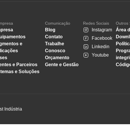
mpresa
Comunicação
Redes Sociais
Outros 
presa
Blog
Instagram
Área d
uipamentos
Contato
Downl
Facebook
gmentos e
Trabalhe
Políti
Linkedin
licações
Conosco
Progr
Youtube
ses
Orçamento
integr
entes e Parceiros
Gente e Gestão
Código
stemas e Soluções
st Indústria