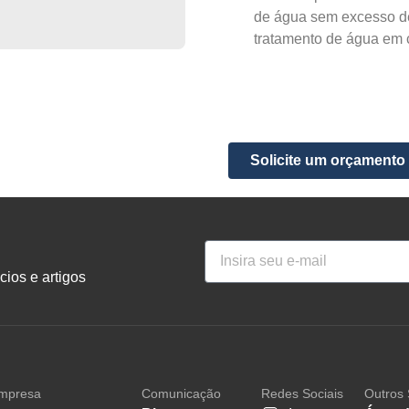
de água sem excesso de
tratamento de água em 
Solicite um orçamento
ios e artigos
mpresa
Comunicação
Redes Sociais
Outros 