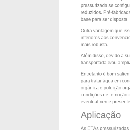
pressurizada se config
reduzidos. Pré-fabricad
base para ser disposta.
Outra vantagem que iss
inferiores aos convenc
mais robusta.
Além disso, devido a su
transportada e/ou ampli
Entretanto é bom salien
para tratar água em co
orgânica e poluição or
condições de remoção d
eventualmente presente
Aplicação
As ETAs pressurizadas s