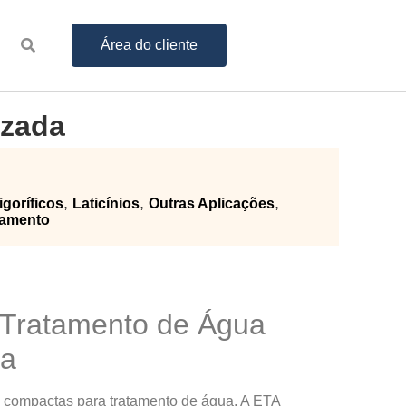
Área do cliente
izada
,
,
,
igoríficos
Laticínios
Outras Aplicações
amento
 Tratamento de Água
da
s compactas para tratamento de água. A ETA