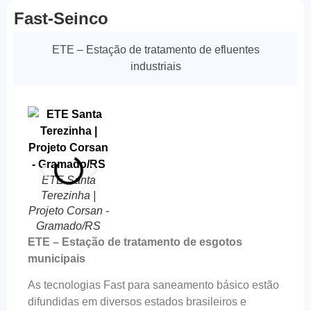
Fast-Seinco
ETE – Estação de tratamento de efluentes
industriais
ETE
ETE 
Canasvieiras _
GONÇ
Florianópolis
SC
ETE Santa
ETE Santa
Terezinha |
Terezinha |
Projeto Corsan -
Projeto Corsan -
Gramado/RS
Gramado/RS
ETE – Estação de tratamento de esgotos
municipais
As tecnologias Fast para saneamento básico estão
difundidas em diversos estados brasileiros e