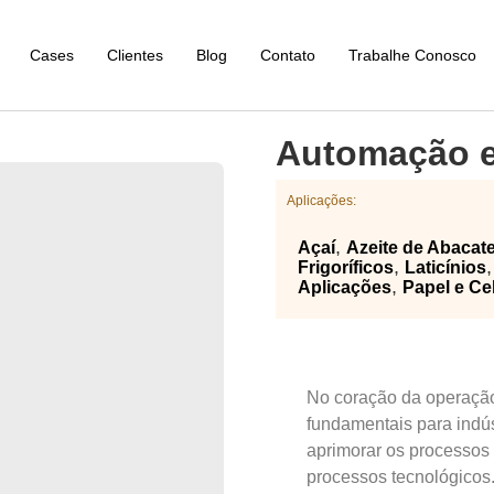
Cases
Clientes
Blog
Contato
Trabalhe Conosco
Automação e 
Aplicações:
,
Açaí
Azeite de Abacat
,
Frigoríficos
Laticínios
,
Aplicações
Papel e Ce
No coração da operação 
fundamentais para indús
aprimorar os processos 
processos tecnológicos.