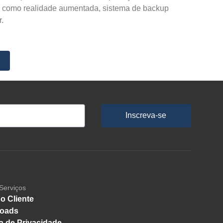
 como realidade aumentada, sistema de backup 
.
Inscreva-se
Serviços
o Cliente
oads
ca de Privacidade