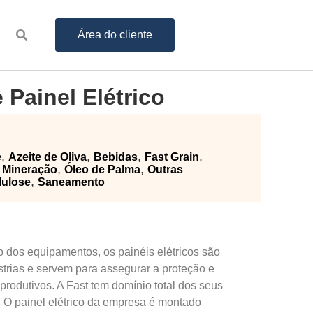
Área do cliente
Painel Elétrico
,
,
,
,
e
Azeite de Oliva
Bebidas
Fast Grain
,
,
,
Mineração
Óleo de Palma
Outras
,
lulose
Saneamento
dos equipamentos, os painéis elétricos são 
trias e servem para assegurar a proteção e 
produtivos. A Fast tem domínio total dos seus 
 O painel elétrico da empresa 
é
montado