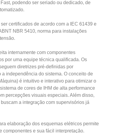
 Fast, podendo 
ser
seriado
 ou dedicado, de 
tomatizado.
ser certificados de acordo com a IEC 61439 e 
 ABNT NBR 5410, norma para instalações 
 tensão.
eita internamente com componentes 
s por uma equipe técnica qualificada. 
Os
eguem diretrizes pré-definidas por 
 a independência do sistema. 
O
 conceito de 
uina) é intuitivo e interativo para otimizar o 
 sistema de cores de IHM de alta performance 
m percepções visuais especiais. Além disso, 
uscam a integração com supervisórios já 
para elaboração dos esquemas elétricos permite 
e componentes e sua fácil interpretação. 