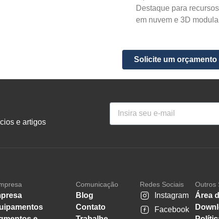
Destaque para recursos
em nuvem e 3D modular
Solicite um orçamento
ios e artigos
mpresa
Comunicação
Redes Sociais
Outros 
presa
Blog
Instagram
Área d
uipamentos
Contato
Downl
Facebook
gmentos e
Trabalhe
Políti