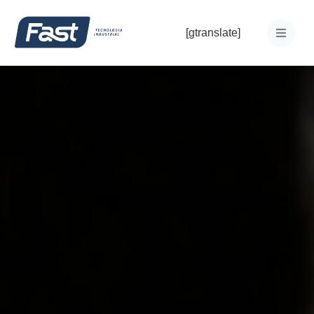
[gtranslate]