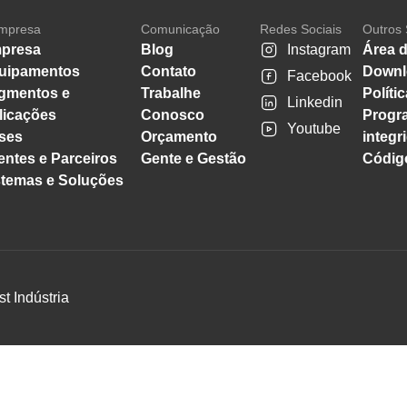
mpresa
Comunicação
Redes Sociais
Outros 
presa
Blog
Instagram
Área d
uipamentos
Contato
Downl
Facebook
gmentos e
Trabalhe
Políti
Linkedin
licações
Conosco
Progr
Youtube
ses
Orçamento
integr
entes e Parceiros
Gente e Gestão
Código
stemas e Soluções
st Indústria