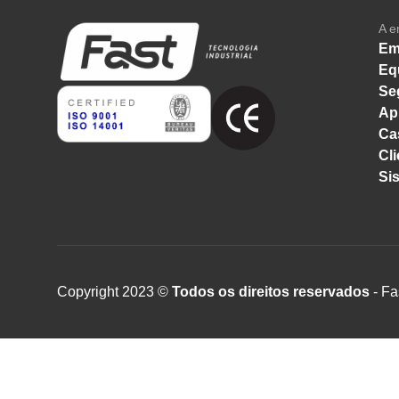
A e
Em
Eq
Se
Ap
Ca
Cli
Si
Copyright 2023 ©
Todos os direitos reservados
- Fa