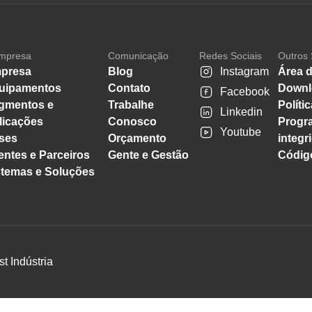
mpresa
Comunicação
Redes Sociais
Outros 
presa
Blog
Instagram
Área d
uipamentos
Contato
Downl
Facebook
gmentos e
Trabalhe
Políti
Linkedin
licações
Conosco
Progr
Youtube
ses
Orçamento
integr
entes e Parceiros
Gente e Gestão
Código
stemas e Soluções
st Indústria