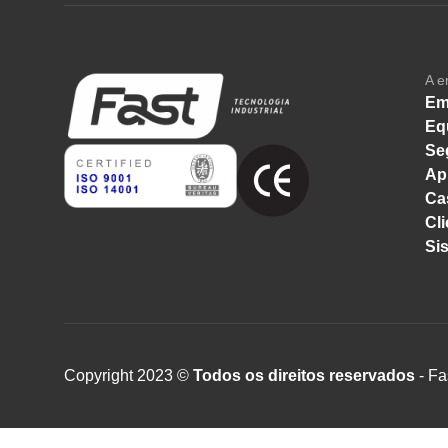
A e
Em
Eq
Se
Ap
Ca
Cli
Si
Copyright 2023 ©
Todos os direitos reservados
- Fa