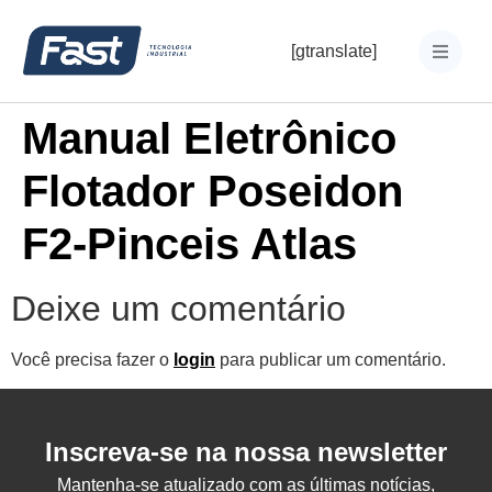
[gtranslate]
Manual Eletrônico
Flotador Poseidon
F2-Pinceis Atlas
Deixe um comentário
Você precisa fazer o
login
para publicar um comentário.
Inscreva-se na nossa newsletter
Mantenha-se atualizado com as últimas notícias,