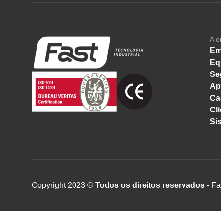
A e
Em
Eq
Se
Ap
Ca
Cli
Si
Copyright 2023 ©
Todos os direitos reservados
- Fa