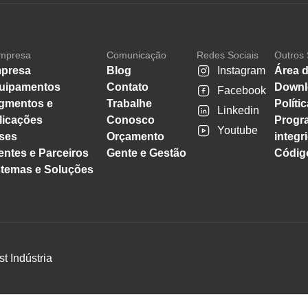
mpresa
Comunicação
Redes Sociais
Outros 
presa
Blog
Instagram
Área d
uipamentos
Contato
Downl
Facebook
gmentos e
Trabalhe
Políti
Linkedin
licações
Conosco
Progr
Youtube
ses
Orçamento
integr
entes e Parceiros
Gente e Gestão
Código
stemas e Soluções
st Indústria