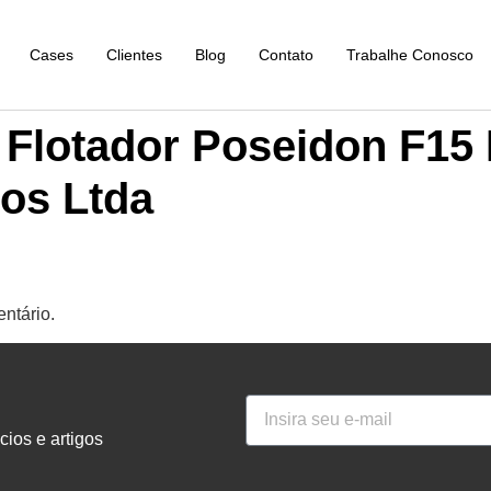
Cases
Clientes
Blog
Contato
Trabalhe Conosco
Flotador Poseidon F15 I
os Ltda
ntário.
ios e artigos