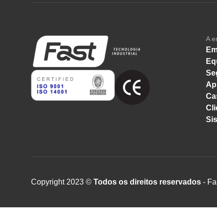
A e
Em
Eq
Se
Ap
Ca
Cli
Si
Copyright 2023 ©
Todos os direitos reservados
- Fa