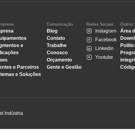
mpresa
Comunicação
Redes Sociais
Outros 
presa
Blog
Instagram
Área d
uipamentos
Contato
Downl
Facebook
gmentos e
Trabalhe
Políti
Linkedin
licações
Conosco
Progr
Youtube
ses
Orçamento
integr
entes e Parceiros
Gente e Gestão
Código
stemas e Soluções
st Indústria