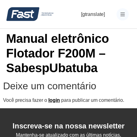
[gtranslate]
Manual eletrônico
Flotador F200M –
SabespUbatuba
Deixe um comentário
Você precisa fazer o
login
para publicar um comentário.
Inscreva-se na nossa newsletter
Mantenha-se atualizado com as últimas notícias,