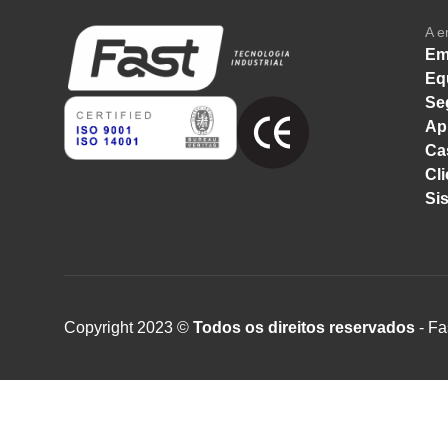
A e
Em
Eq
Se
Ap
Ca
Cli
Si
Copyright 2023 ©
Todos os direitos reservados
- Fa