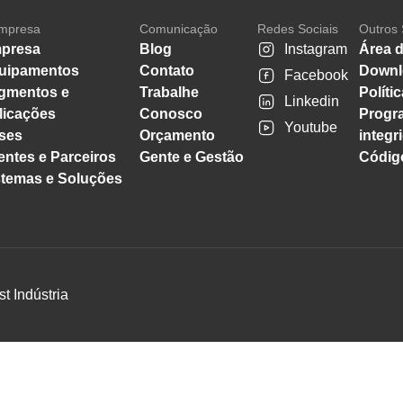
mpresa
Comunicação
Redes Sociais
Outros 
presa
Blog
Instagram
Área d
uipamentos
Contato
Downl
Facebook
gmentos e
Trabalhe
Políti
Linkedin
licações
Conosco
Progr
Youtube
ses
Orçamento
integr
entes e Parceiros
Gente e Gestão
Código
stemas e Soluções
st Indústria