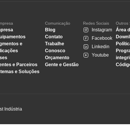
mpresa
Comunicação
Redes Sociais
Outros 
presa
Blog
Instagram
Área d
uipamentos
Contato
Downl
Facebook
gmentos e
Trabalhe
Políti
Linkedin
licações
Conosco
Progr
Youtube
ses
Orçamento
integr
entes e Parceiros
Gente e Gestão
Código
stemas e Soluções
st Indústria