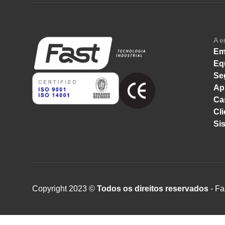
A e
Em
Eq
Se
Ap
Ca
Cli
Si
Copyright 2023 ©
Todos os direitos reservados
- Fa