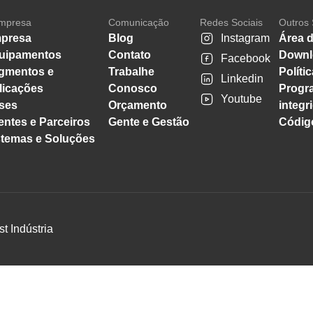
mpresa
Comunicação
Redes Sociais
Outros 
presa
Blog
Instagram
Área d
uipamentos
Contato
Downl
Facebook
gmentos e
Trabalhe
Políti
Linkedin
licações
Conosco
Progr
Youtube
ses
Orçamento
integr
entes e Parceiros
Gente e Gestão
Código
stemas e Soluções
st Indústria