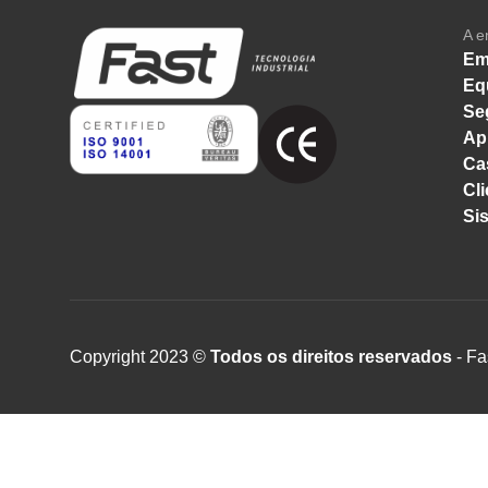
A e
Em
Eq
Se
Ap
Ca
Cli
Si
Copyright 2023 ©
Todos os direitos reservados
- Fa