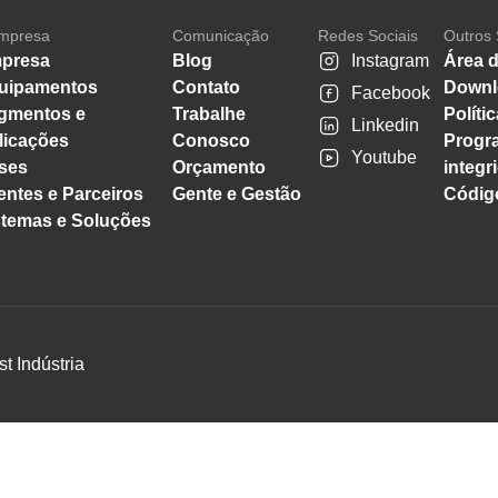
mpresa
Comunicação
Redes Sociais
Outros 
presa
Blog
Instagram
Área d
uipamentos
Contato
Downl
Facebook
gmentos e
Trabalhe
Políti
Linkedin
licações
Conosco
Progr
Youtube
ses
Orçamento
integr
entes e Parceiros
Gente e Gestão
Código
stemas e Soluções
st Indústria