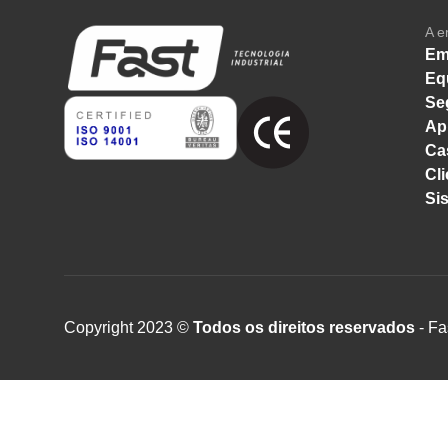
A e
Em
Eq
Se
Ap
Ca
Cli
Si
Copyright 2023 ©
Todos os direitos reservados
- Fa