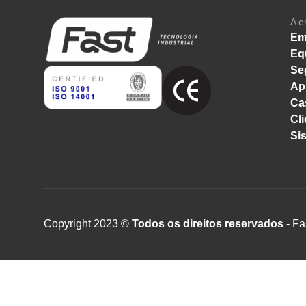
A e
Em
Eq
Se
Ap
Ca
Cli
Si
Copyright 2023 ©
Todos os direitos reservados
- Fa