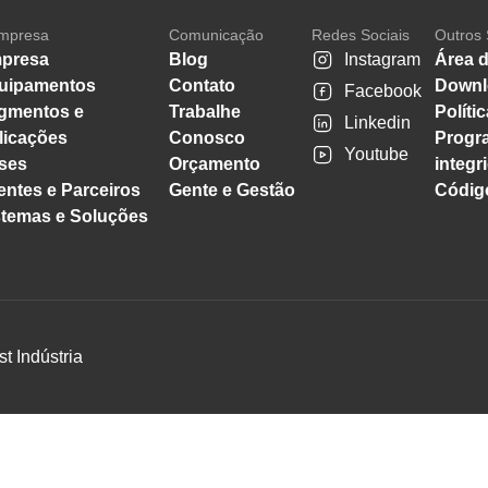
mpresa
Comunicação
Redes Sociais
Outros 
presa
Blog
Instagram
Área d
uipamentos
Contato
Downl
Facebook
gmentos e
Trabalhe
Políti
Linkedin
licações
Conosco
Progr
Youtube
ses
Orçamento
integr
entes e Parceiros
Gente e Gestão
Código
stemas e Soluções
st Indústria