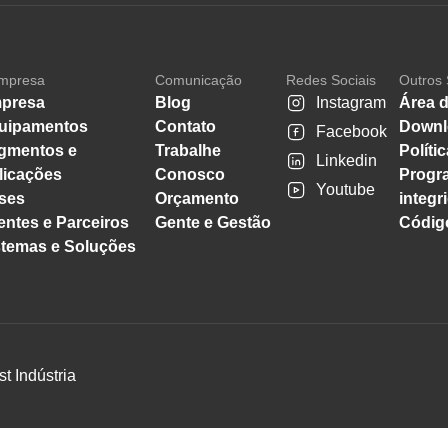
mpresa
Comunicação
Redes Sociais
Outros 
presa
Blog
Instagram
Área d
uipamentos
Contato
Downl
Facebook
gmentos e
Trabalhe
Políti
Linkedin
licações
Conosco
Progr
Youtube
ses
Orçamento
integr
entes e Parceiros
Gente e Gestão
Código
stemas e Soluções
st Indústria