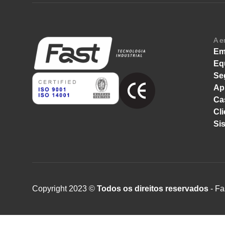
A e
Em
Eq
Se
Ap
Ca
Cli
Si
Copyright 2023 ©
Todos os direitos reservados
- Fa