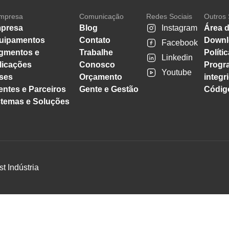
mpresa
Comunicação
Redes Sociais
Outros 
presa
Blog
Instagram
Área d
uipamentos
Contato
Downl
Facebook
gmentos e
Trabalhe
Políti
Linkedin
licações
Conosco
Progr
Youtube
ses
Orçamento
integr
entes e Parceiros
Gente e Gestão
Código
stemas e Soluções
st Indústria