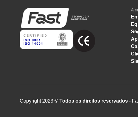
A e
Em
Eq
Se
Ap
Ca
Cli
Si
Copyright 2023 ©
Todos os direitos reservados
- Fa