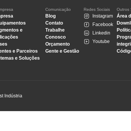
mpresa
Comunicação
Redes Sociais
Outros 
presa
Blog
Instagram
Área d
uipamentos
Contato
Downl
Facebook
gmentos e
Trabalhe
Políti
Linkedin
licações
Conosco
Progr
Youtube
ses
Orçamento
integr
entes e Parceiros
Gente e Gestão
Código
stemas e Soluções
st Indústria