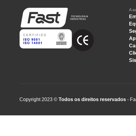
A e
Em
Eq
Se
Ap
Ca
Cli
Si
Copyright 2023 ©
Todos os direitos reservados
- Fa