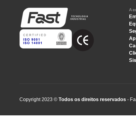
A e
Em
Eq
Se
Ap
Ca
Cli
Si
Copyright 2023 ©
Todos os direitos reservados
- Fa