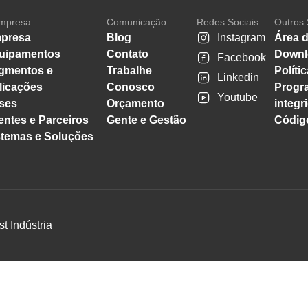
mpresa
Comunicação
Redes Sociais
Outros 
presa
Blog
Instagram
Área d
uipamentos
Contato
Downl
Facebook
gmentos e
Trabalhe
Políti
Linkedin
licações
Conosco
Progr
Youtube
ses
Orçamento
integr
entes e Parceiros
Gente e Gestão
Código
stemas e Soluções
st Indústria