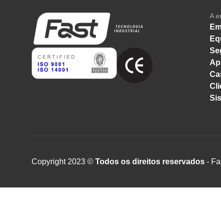
A e
Em
Eq
Se
Ap
Ca
Cli
Si
Copyright 2023 ©
Todos os direitos reservados
- Fa