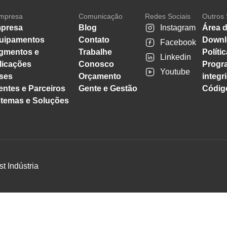
mpresa
Comunicação
Redes Sociais
Outros 
presa
Blog
Instagram
Área d
uipamentos
Contato
Downl
Facebook
gmentos e
Trabalhe
Políti
Linkedin
licações
Conosco
Progr
Youtube
ses
Orçamento
integr
entes e Parceiros
Gente e Gestão
Código
stemas e Soluções
st Indústria