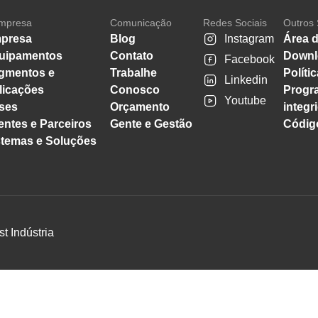
mpresa
Comunicação
Redes Sociais
Outros 
presa
Blog
Instagram
Área d
uipamentos
Contato
Downl
Facebook
gmentos e
Trabalhe
Políti
Linkedin
licações
Conosco
Progr
Youtube
ses
Orçamento
integr
entes e Parceiros
Gente e Gestão
Código
stemas e Soluções
st Indústria