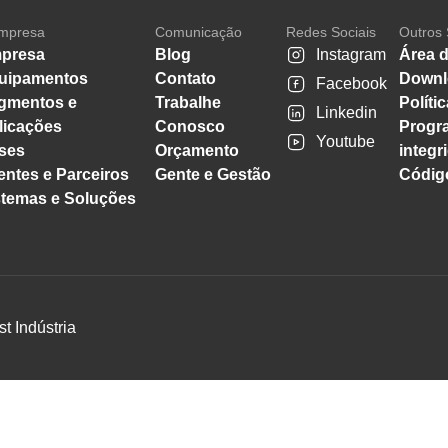
mpresa
Comunicação
Redes Sociais
Outros 
presa
Blog
Instagram
Área d
uipamentos
Contato
Downl
Facebook
gmentos e
Trabalhe
Políti
Linkedin
licações
Conosco
Progr
Youtube
ses
Orçamento
integr
entes e Parceiros
Gente e Gestão
Código
stemas e Soluções
st Indústria