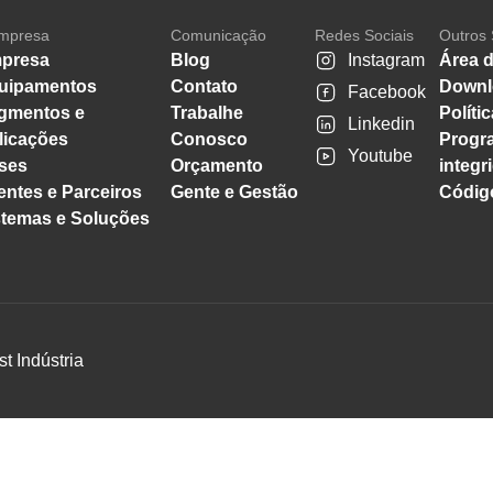
mpresa
Comunicação
Redes Sociais
Outros 
presa
Blog
Instagram
Área d
uipamentos
Contato
Downl
Facebook
gmentos e
Trabalhe
Políti
Linkedin
licações
Conosco
Progr
Youtube
ses
Orçamento
integr
entes e Parceiros
Gente e Gestão
Código
stemas e Soluções
st Indústria