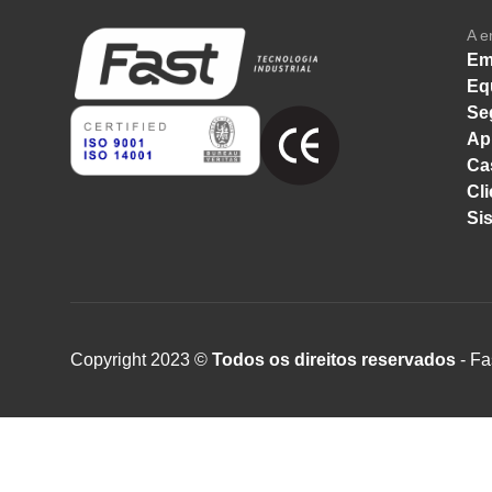
A e
Em
Eq
Se
Ap
Ca
Cli
Si
Copyright 2023 ©
Todos os direitos reservados
- Fa