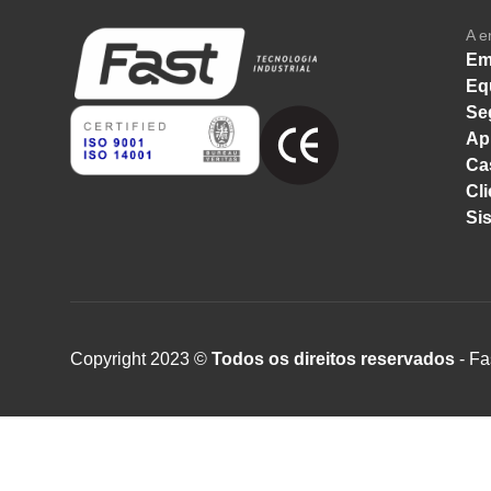
A e
Em
Eq
Se
Ap
Ca
Cli
Si
Copyright 2023 ©
Todos os direitos reservados
- Fa