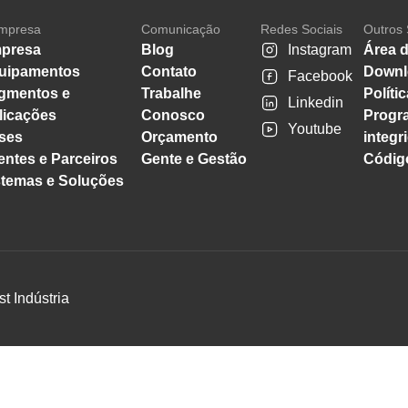
mpresa
Comunicação
Redes Sociais
Outros 
presa
Blog
Instagram
Área d
uipamentos
Contato
Downl
Facebook
gmentos e
Trabalhe
Políti
Linkedin
licações
Conosco
Progr
Youtube
ses
Orçamento
integr
entes e Parceiros
Gente e Gestão
Código
stemas e Soluções
st Indústria