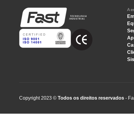
A e
Em
Eq
Se
Ap
Ca
Cli
Si
Copyright 2023 ©
Todos os direitos reservados
- Fa