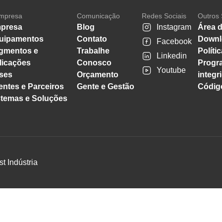
mpresa
Comunicação
Redes Sociais
Outros 
presa
Blog
Instagram
Área d
uipamentos
Contato
Downl
Facebook
gmentos e
Trabalhe
Políti
Linkedin
licações
Conosco
Progr
Youtube
ses
Orçamento
integr
entes e Parceiros
Gente e Gestão
Código
stemas e Soluções
st Indústria