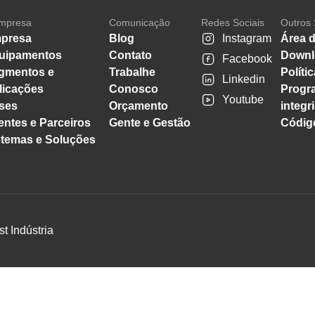
mpresa
Comunicação
Redes Sociais
Outros 
presa
Blog
Instagram
Área d
uipamentos
Contato
Downl
Facebook
gmentos e
Trabalhe
Políti
Linkedin
licações
Conosco
Progr
Youtube
ses
Orçamento
integr
entes e Parceiros
Gente e Gestão
Código
stemas e Soluções
st Indústria