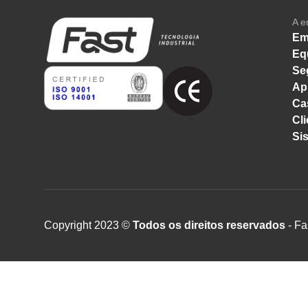
A e
Em
Eq
Se
Ap
Ca
Cli
Si
Copyright 2023 ©
Todos os direitos reservados
- Fa