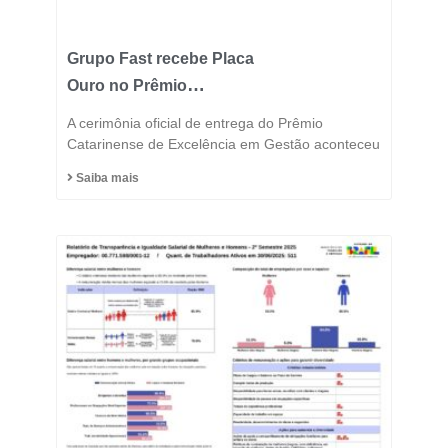
Grupo Fast recebe Placa
Ouro no Prêmio
Catarinense de
A cerimônia oficial de entrega do Prêmio
Excelência 2025 e
Catarinense de Excelência em Gestão aconteceu
consolida posição entre
Saiba mais
as indústrias mais
inovadoras do estado