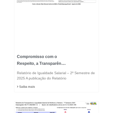
Compromisso com o
Respeito, a Transparência
e a Igualdade está no
Relatório de Igualdade Salarial – 2º Semestre de
DNA do Grupo Fast
2025 A publicação do Relatório
Saiba mais