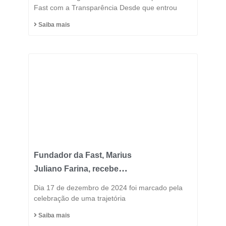
Fast com a Transparência Desde que entrou
Saiba mais
Fundador da Fast, Marius
Juliano Farina, recebe
Título de Cidadão
Dia 17 de dezembro de 2024 foi marcado pela
Honorário do Município
celebração de uma trajetória
de Capinzal
Saiba mais